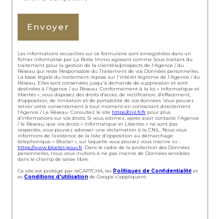
Envoyer
Les informations recueillies sur ce formulaire sont enregistrées dans un
fichier informatisé par La Boite Immo agissant comme Sous-traitant du
traitement pour la gestion de la clientèle/prospects de l'Agence / du
Réseau qui reste Responsable du Traitement de vos Données personnelles.
La base légale du traitement repose sur l'intérêt légitime de l'Agence / du
Réseau. Elles sont conservées jusqu'à demande de suppression et sont
destinées à l'Agence / au Réseau. Conformément à la loi « informatique et
libertés », vous disposez des droits d’accès, de rectification, d’effacement,
d’opposition, de limitation et de portabilité de vos données. Vous pouvez
retirer votre consentement à tout moment en contactant directement
l’Agence / Le Réseau. Consultez le site
https://cnil.fr/fr
pour plus
d’informations sur vos droits. Si vous estimez, après avoir contacté l'Agence
/ le Réseau, que vos droits « Informatique et Libertés » ne sont pas
respectés, vous pouvez adresser une réclamation à la CNIL. Nous vous
informons de l’existence de la liste d'opposition au démarchage
téléphonique « Bloctel », sur laquelle vous pouvez vous inscrire ici :
https://www.bloctel.gouv.fr
. Dans le cadre de la protection des Données
personnelles, nous vous invitons à ne pas inscrire de Données sensibles
dans le champ de saisie libre.
Ce site est protégé par reCAPTCHA, les
Politiques de Confidentialité
et
es
Conditions d'utilisation
de Google s'appliquent.