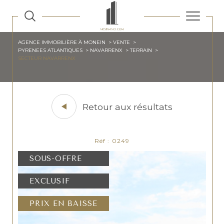
AGENCE IMMOBILIÈRE À MONEIN
VENTE
PYRENEES ATLANTIQUES
NAVARRENX
TERRAIN
SECTEUR NAVARRENX
Retour aux résultats
Réf : 0249
SOUS-OFFRE
EXCLUSIF
PRIX EN BAISSE