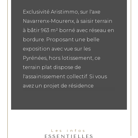
Exclusivité Aristimmo, sur l'axe
Navarrenx-Mourenx, à saisir terrain
à bâtir 963 m² borné avec réseau en
bordure. Proposant une belle
exposition avec vue sur les
Pyrénées, hors lotissement, ce
terrain plat dispose de
l'assainissement collectif. Si vous
avez un projet de résidence
principale, profiter de cette
opportunité ! Ses plus : Tout à
l'égout, Hors lotissement, prix !
Les infos
ESSENTIELLES