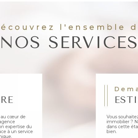
Découvrez l'ensemble 
NOS SERVICE
Dem
IRE
EST
5 au cœur de
Vous souhaitez
 agence
immobilier ? 
on expertise du
dans cette éta
ce à un service
bien.
nique.