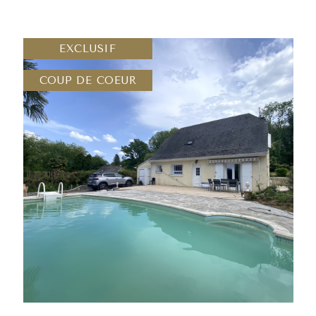
Monein offre toutes les co
avec des commerces locaux
EXCLUSIF
atmosphère chaleureuse qui 
une ville où il fait bon vivre
COUP DE COEUR
Découvrez notre sélection
Monein
et
dans les Pyrénée
L’estimation imm
Les caractéristiques du log
bâtiment, le nombre de pi
déterminent le prix de ven
En réalisant une estimatio
chance d’
attirer des achete
Faites appel à un de nos ag