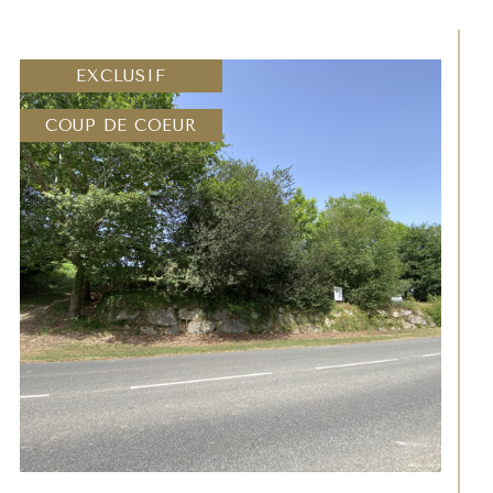
mmodités nécessaires au quotidien,
, des marchés animés, et une
EXCLUSIF
respire la vie. Riche en activités, c’est
.
COUP DE COEUR
 de
biens immobiliers à vendre à
s-Atlantique (64)
.
obilière
ement telles que la superficie, l’âge du
èces, le stationnement et la commodité
te ou d’achat.
n immobilière, vous aurez plus de
urs ou des locataires
.
ents pour l'
évaluation de votre maison