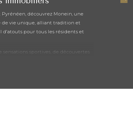
s immobiliers
 Pyrénéen, découvrez Monein, une
e de vie unique, alliant tradition et
 d'atouts pour tous les résidents et
 sensations sportives, de découvertes
 d'un environnement propice à la
 idéal pour s'installer et construire un
s : de la crèche au collège, Monein
, en proposant des infrastructures
familles apprécieront les écoles
ures dédiées à l'épanouissement des