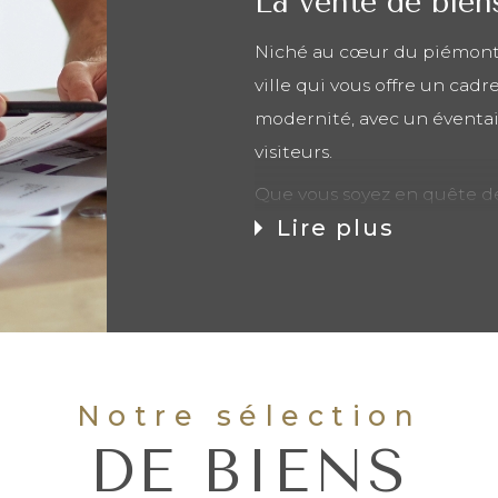
La vente de bien
Niché au cœur du piémont
ville qui vous offre un cadr
modernité, avec un éventail
visiteurs.
Que vous soyez en quête de
Lire plus
culturelles, ou simplement
sérénité, Monein est le lieu
futur radieux.
Un concentré de commodité
prend soin de ses habitants
éducatives de qualité. Les 
Notre sélection
accueillantes et les struct
DE BIENS
enfants.