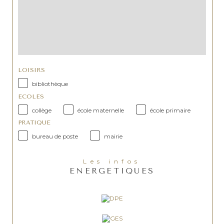
LOISIRS
bibliothèque
ECOLES
collège
école maternelle
école primaire
PRATIQUE
bureau de poste
mairie
Les infos
ENERGETIQUES