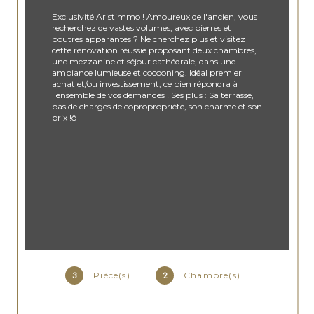
Exclusivité Aristimmo ! Amoureux de l'ancien, vous
recherchez de vastes volumes, avec pierres et
poutres apparantes ? Ne cherchez plus et visitez
cette rénovation réussie proposant deux chambres,
une mezzanine et séjour cathédrale, dans une
ambiance lumieuse et cocooning. Idéal premier
achat et/ou investissement, ce bien répondra à
l'ensemble de vos demandes ! Ses plus : Sa terrasse,
pas de charges de copropropriété, son charme et son
prix !ô
Pièce(s)
Chambre(s)
3
2