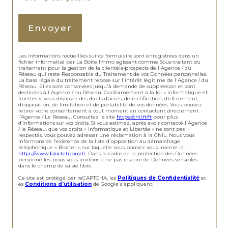
Envoyer
Les informations recueillies sur ce formulaire sont enregistrées dans un
fichier informatisé par La Boite Immo agissant comme Sous-traitant du
traitement pour la gestion de la clientèle/prospects de l'Agence / du
Réseau qui reste Responsable du Traitement de vos Données personnelles.
La base légale du traitement repose sur l'intérêt légitime de l'Agence / du
Réseau. Elles sont conservées jusqu'à demande de suppression et sont
destinées à l'Agence / au Réseau. Conformément à la loi « informatique et
libertés », vous disposez des droits d’accès, de rectification, d’effacement,
d’opposition, de limitation et de portabilité de vos données. Vous pouvez
retirer votre consentement à tout moment en contactant directement
l’Agence / Le Réseau. Consultez le site
https://cnil.fr/fr
pour plus
d’informations sur vos droits. Si vous estimez, après avoir contacté l'Agence
/ le Réseau, que vos droits « Informatique et Libertés » ne sont pas
respectés, vous pouvez adresser une réclamation à la CNIL. Nous vous
informons de l’existence de la liste d'opposition au démarchage
téléphonique « Bloctel », sur laquelle vous pouvez vous inscrire ici :
https://www.bloctel.gouv.fr
. Dans le cadre de la protection des Données
personnelles, nous vous invitons à ne pas inscrire de Données sensibles
dans le champ de saisie libre.
Ce site est protégé par reCAPTCHA, les
Politiques de Confidentialité
et
es
Conditions d'utilisation
de Google s'appliquent.