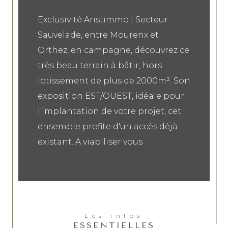
Exclusivité Aristimmo ! Secteur
Sauvelade, entre Mourenx et
Orthez, en campagne, découvrez ce
très beau terrain à bâtir, hors
lotissement de plus de 2000m². Son
exposition EST/OUEST, idéale pour
l'implantation de votre projet, cet
ensemble profite d'un accès déjà
existant. A viabiliser vous
apprécierez le calme des lieux et sa
vue dégagée. Ses plus :
Envronnement calme, facilité
d'accès et son prix !
Les infos
ESSENTIELLES