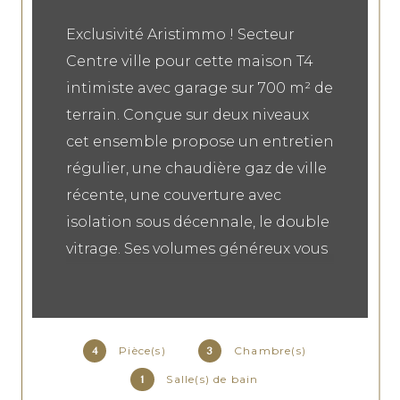
Exclusivité Aristimmo ! Secteur
Centre ville pour cette maison T4
intimiste avec garage sur 700 m² de
terrain. Conçue sur deux niveaux
cet ensemble propose un entretien
régulier, une chaudière gaz de ville
récente, une couverture avec
isolation sous décennale, le double
vitrage. Ses volumes généreux vous
permettront d'envisager tous types
de projets, de résidence principale
et ou d'investissement. Ses plus :
Pièce(s)
Chambre(s)
4
3
Habitable en l'état, son garage et
Salle(s) de bain
1
son gros oeuvre en excellent état !