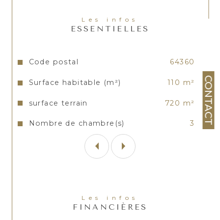
Les informations sur les risques auxquels ce bien est
Les infos
exposé sont disponibles sur le site
Géorisques
ESSENTIELLES
Caractéristiques
Valeurs
Code postal
64360
CONTACT
Surface habitable (m²)
110 m²
surface terrain
720 m²
Nombre de chambre(s)
3
Les infos
FINANCIÈRES