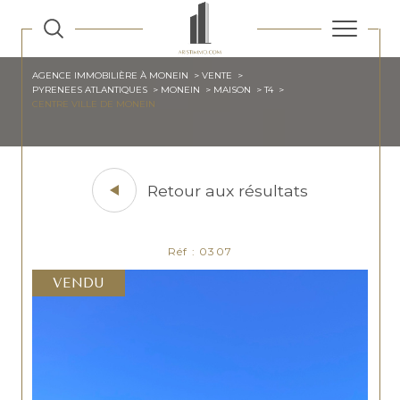
AGENCE IMMOBILIÈRE À MONEIN
VENTE
PYRENEES ATLANTIQUES
MONEIN
MAISON
T4
CENTRE VILLE DE MONEIN
Retour aux résultats
Réf : 0307
VENDU