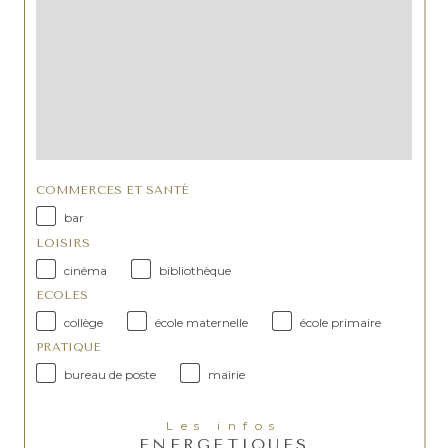
COMMERCES ET SANTÉ
bar
LOISIRS
cinéma
bibliothèque
ECOLES
collège
école maternelle
école primaire
PRATIQUE
bureau de poste
mairie
Les infos
ENERGETIQUES