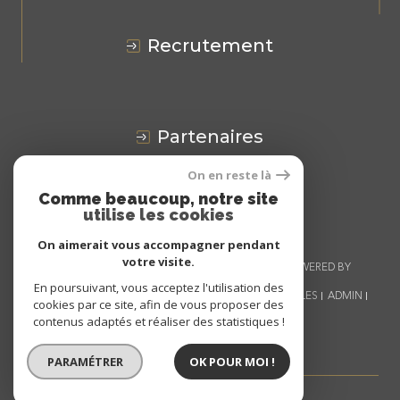
recrutement
partenaires
On en reste là
Avis
CLIENTS
Comme beaucoup, notre site
utilise les cookies
On aimerait vous accompagner pendant
votre visite.
© 2026 | TOUS DROITS RÉSERVÉS | TRADUCTION POWERED BY
GOOGLE |
En poursuivant, vous acceptez l'utilisation des
NOS HONORAIRES
PLAN DU SITE
MENTIONS LÉGALES
ADMIN
cookies par ce site, afin de vous proposer des
NOS LIENS
POLITIQUE RGPD
COOKIES
contenus adaptés et réaliser des statistiques !
PARAMÉTRER
OK POUR MOI !