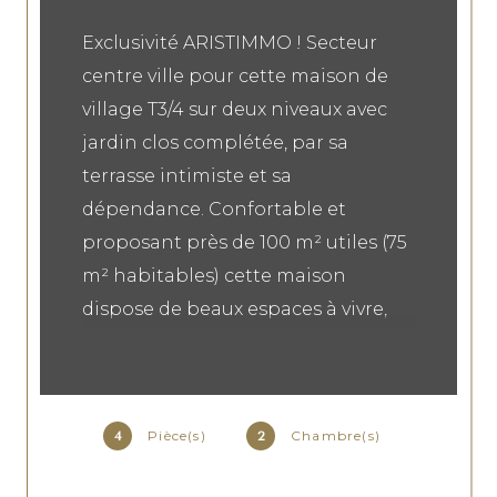
Exclusivité ARISTIMMO ! Secteur
centre ville pour cette maison de
village T3/4 sur deux niveaux avec
jardin clos complétée, par sa
terrasse intimiste et sa
dépendance. Confortable et
proposant près de 100 m² utiles (75
m² habitables) cette maison
dispose de beaux espaces à vivre,
d'un bureau et de deux chambres.
Prévoir un petit rafrîchissement
pour que cette bâtisse retrouve
Pièce(s)
Chambre(s)
4
2
tout son panache ! Ses plus : Palier
pour chambre d'appoint, terrasse