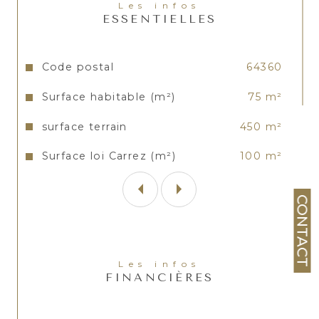
Les infos
sans vis-à-vis et son prix . A voir sans
ESSENTIELLES
tarder !
Les informations sur les risques auxquels ce bien est
Caractéristiques
Valeurs
Code postal
64360
exposé sont disponibles sur le site
Géorisques
Surface habitable (m²)
75 m²
surface terrain
450 m²
Surface loi Carrez (m²)
100 m²
CONTACT
Les infos
FINANCIÈRES