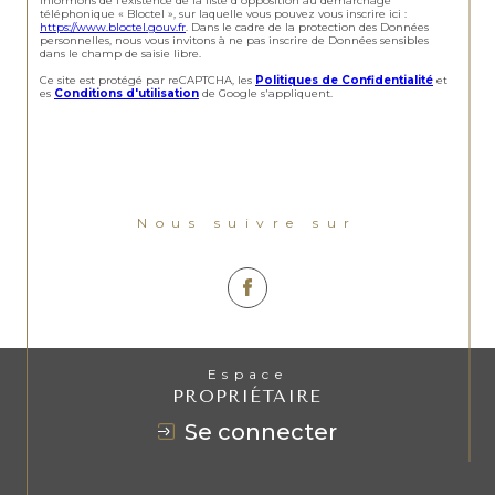
informons de l’existence de la liste d'opposition au démarchage
téléphonique « Bloctel », sur laquelle vous pouvez vous inscrire ici :
https://www.bloctel.gouv.fr
. Dans le cadre de la protection des Données
personnelles, nous vous invitons à ne pas inscrire de Données sensibles
dans le champ de saisie libre.
Ce site est protégé par reCAPTCHA, les
Politiques de Confidentialité
et
es
Conditions d'utilisation
de Google s'appliquent.
Nous suivre sur
Espace
PROPRIÉTAIRE
se connecter