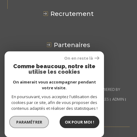
recrutement
partenaires
On en reste là
Avis
CLIENTS
Comme beaucoup, notre site
utilise les cookies
On aimerait vous accompagner pendant
votre visite.
© 2026 | TOUS DROITS RÉSERVÉS | TRADUCTION POWERED BY
GOOGLE |
En poursuivant, vous acceptez l'utilisation des
NOS HONORAIRES
PLAN DU SITE
MENTIONS LÉGALES
ADMIN
cookies par ce site, afin de vous proposer des
NOS LIENS
POLITIQUE RGPD
COOKIES
contenus adaptés et réaliser des statistiques !
PARAMÉTRER
OK POUR MOI !