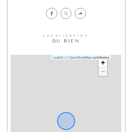
Localisation
DU BIEN
Leaflet
|
© OpenStreetMap
contributors
+
−