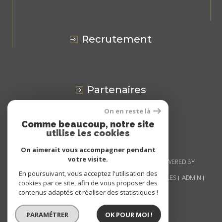
recrutement
partenaires
On en reste là
Avis
CLIENTS
Comme beaucoup, notre site
utilise les cookies
On aimerait vous accompagner pendant
votre visite.
© 2026 | TOUS DROITS RÉSERVÉS | TRADUCTION POWERED BY
GOOGLE |
En poursuivant, vous acceptez l'utilisation des
NOS HONORAIRES
PLAN DU SITE
MENTIONS LÉGALES
ADMIN
cookies par ce site, afin de vous proposer des
NOS LIENS
POLITIQUE RGPD
COOKIES
contenus adaptés et réaliser des statistiques !
PARAMÉTRER
OK POUR MOI !