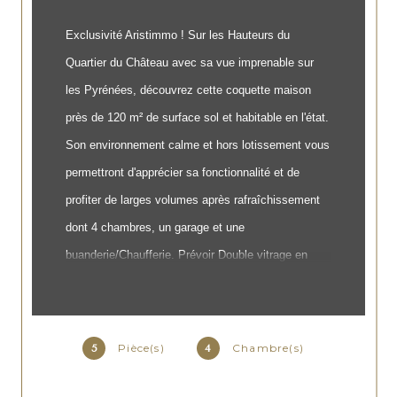
Exclusivité Aristimmo ! Sur les Hauteurs du
Quartier du Château avec sa vue imprenable sur
les Pyrénées, découvrez cette coquette maison
près de 120 m² de surface sol et habitable en l'état.
Son environnement calme et hors lotissement vous
permettront d'apprécier sa fonctionnalité et de
profiter de larges volumes après rafraîchissement
dont 4 chambres, un garage et une
buanderie/Chaufferie. Prévoir Double vitrage en
RDC uniquement. Ses plus : Environnement point
haut avec vue Pyrénées, proche des commodités
et accès Ouest Palois direct.
Pièce(s)
Chambre(s)
5
4
Les informations sur les risques auxquels ce bien est
exposé sont disponibles sur le site
Géorisques