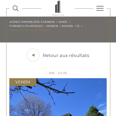
AGENCE IMMOBILIÈRE À MONEIN
VENTE
PYRENEES ATLANTIQUES
MONEIN
MAISON
T5
ARISTIMMO MONEIN LOUPIEN
Retour aux résultats
Réf : 0435
VENDU