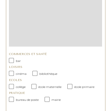
COMMERCES ET SANTÉ
bar
LOISIRS
cinéma
bibliothèque
ECOLES
collège
école maternelle
école primaire
PRATIQUE
bureau de poste
mairie