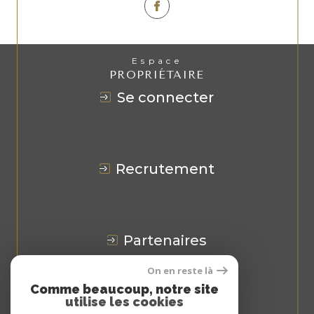
Espace
PROPRIÉTAIRE
se connecter
recrutement
partenaires
On en reste là
Avis
CLIENTS
Comme beaucoup, notre site
utilise les cookies