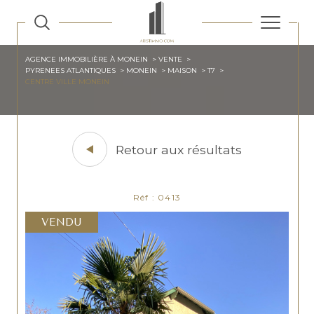
AGENCE IMMOBILIÈRE À MONEIN
VENTE
PYRENEES ATLANTIQUES
MONEIN
MAISON
T7
CENTRE VILLE MONEIN
Retour aux résultats
Réf : 0413
VENDU