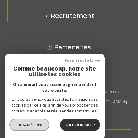
recrutement
partenaires
On en reste là
Avis
CLIENTS
Comme beaucoup, notre site
utilise les cookies
On aimerait vous accompagner pendant
votre visite.
© 2026 | TOUS DROITS RÉSERVÉS | TRADUCTION POWERED BY
GOOGLE |
En poursuivant, vous acceptez l'utilisation des
NOS HONORAIRES
PLAN DU SITE
MENTIONS LÉGALES
ADMIN
cookies par ce site, afin de vous proposer des
NOS LIENS
POLITIQUE RGPD
COOKIES
contenus adaptés et réaliser des statistiques !
PARAMÉTRER
OK POUR MOI !