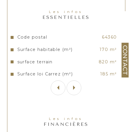
commodités de plain pied et sa
pièce de vie de près de 60 m².
Les infos
ESSENTIELLES
Les informations sur les risques auxquels ce bien est
exposé sont disponibles sur le site
Géorisques
Caractéristiques
Valeurs
Code postal
64360
CONTACT
Surface habitable (m²)
170 m²
surface terrain
820 m²
Surface loi Carrez (m²)
185 m²
Les infos
FINANCIÈRES