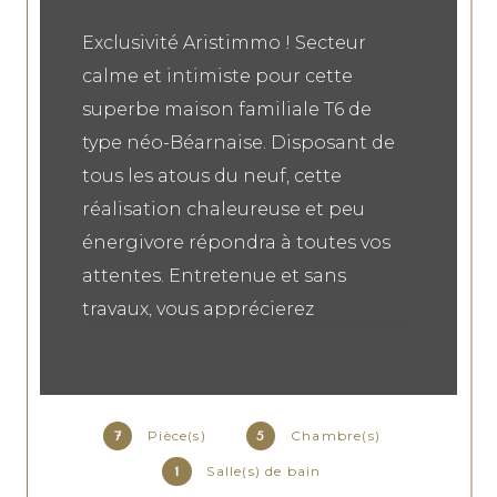
Exclusivité Aristimmo ! Secteur
calme et intimiste pour cette
superbe maison familiale T6 de
type néo-Béarnaise. Disposant de
tous les atous du neuf, cette
réalisation chaleureuse et peu
énergivore répondra à toutes vos
attentes. Entretenue et sans
travaux, vous apprécierez
l'ensemble de ses espaces de vie
(plus de 60m²) et ses prestations
soignées hors du communs (SPA,
Pièce(s)
Chambre(s)
7
5
Hammam...etc). Une visite s'impose
Salle(s) de bain
1
sans tarder !! Ses plus : 5 Chambres,