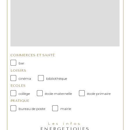
COMMERCES ET SANTÉ
bar
LOISIRS
cinéma
bibliothèque
ECOLES
collège
école maternelle
école primaire
PRATIQUE
bureau de poste
mairie
Les infos
ENERGETIQUES