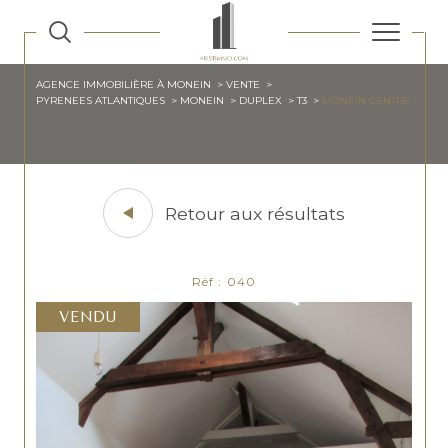
AGENCE IMMOBILIÈRE À MONEIN
VENTE
PYRENEES ATLANTIQUES
MONEIN
DUPLEX
T3
MONEIN CENTRE
Retour aux résultats
Réf : 040
VENDU