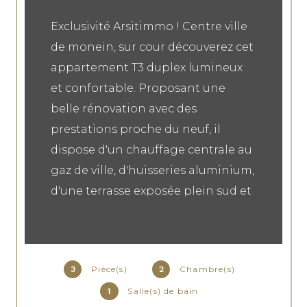
Exclusivité Arsitimmo ! Centre ville
de monein, sur cour découverez cet
appartement T3 duplex lumineux
et confortable. Proposant une
belle rénovation avec des
prestations proche du neuf, il
dispose d'un chauffage centrale au
gaz de ville, d'huisseries aluminium,
d'une terrasse exposée plein sud et
son séjour cathédrale avec
charpente apparente. Ses plus :
Terrasse, sa place de parking, et son
Pièce(s)
Chambre(s)
3
2
prix.
Salle(s) de bain
1