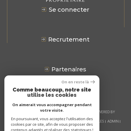
PROPRIÉTAIRE
se connecter
recrutement
partenaires
On en reste là
Avis
CLIENTS
Comme beaucoup, notre site
utilise les cookies
On aimerait vous accompagner pendant
votre visite.
© 2026 | TOUS DROITS RÉSERVÉS | TRADUCTION POWERED BY
GOOGLE |
En poursuivant, vous acceptez l'utilisation des
NOS HONORAIRES
PLAN DU SITE
MENTIONS LÉGALES
ADMIN
cookies par ce site, afin de vous proposer des
NOS LIENS
POLITIQUE RGPD
COOKIES
contenus adaptés et réaliser des statistiques !