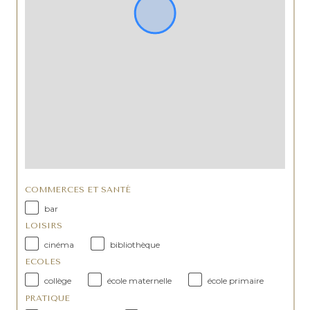
COMMERCES ET SANTÉ
bar
LOISIRS
cinéma
bibliothèque
ECOLES
collège
école maternelle
école primaire
PRATIQUE