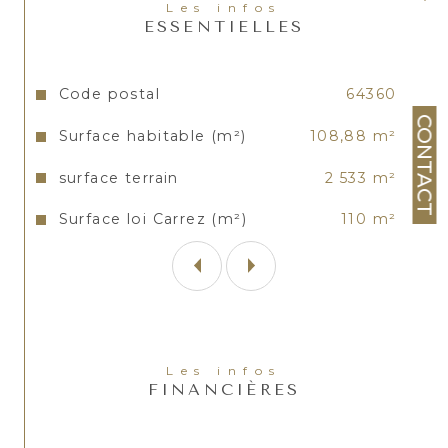
Les infos
irréprochables, Sa situation.
ESSENTIELLES
Les informations sur les risques auxquels ce bien est
exposé sont disponibles sur le site
Géorisques
Caractéristiques
Valeurs
Code postal
64360
CONTACT
Surface habitable (m²)
108,88 m²
surface terrain
2 533 m²
Surface loi Carrez (m²)
110 m²
Les infos
FINANCIÈRES