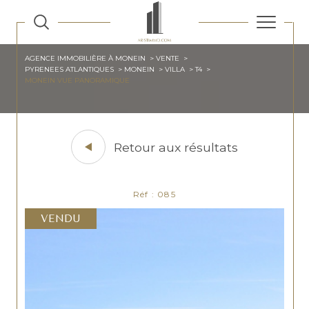
AGENCE IMMOBILIÈRE À MONEIN
VENTE
PYRENEES ATLANTIQUES
MONEIN
VILLA
T4
MONEIN VUE PANORAMIQUE
Retour aux résultats
Réf : 085
VENDU