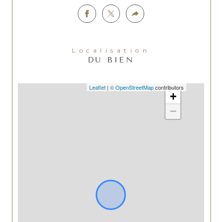
Localisation
DU BIEN
Leaflet
|
© OpenStreetMap
contributors
+
−