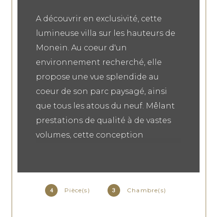
A découvrir en exclusivité, cette
lumineuse villa sur les hauteurs de
Monein. Au coeur d'un
environnement recherché, elle
propose une vue splendide au
coeur de son parc paysagé, ainsi
que tous les atous du neuf. Mêlant
prestations de qualité à de vastes
volumes, cette conception
répondra aux projets des plus
exigeants, tant sur ses aspects
techniques que sa qualité
Pièce(s)
Chambre(s)
4
3
environnementale. Ses plus : Vue
Panoramique, Prestations