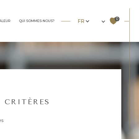
Langue
0
FR
VALEUR
QUI SOMMES-NOUS?
nos biens vendus
 CRITÈRES
es