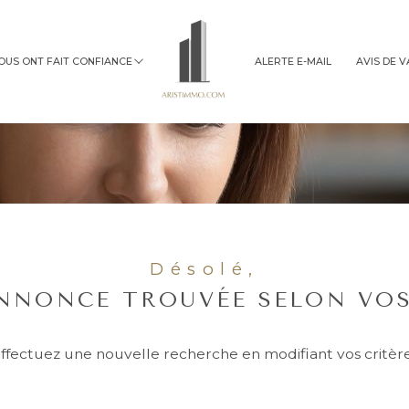
NOUS ONT FAIT CONFIANCE
ALERTE E-MAIL
AVIS DE 
ANTIQUES
MONEIN
TERRAIN
immobilier professionnel
Désolé,
NNONCE TROUVÉE SELON VOS
ffectuez une nouvelle recherche en modifiant vos critèr