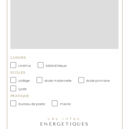
LOISIRS
cinéma
bibliothèque
ECOLES
collège
école maternelle
école primaire
lycée
PRATIQUE
bureau de poste
mairie
Les infos
ENERGETIQUES