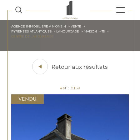
AGENCE IMMOBILIÈRE À MONEIN
VENTE
PYRENEES ATLANTIQUES
LAHOURCADE
MAISON
T5
CENTRE DE LAHOURCADE
Retour aux résultats
Réf : 0159
VENDU