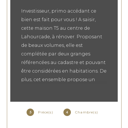
Investisseur, primo accédant ce
bien est fait pour vous ! A saisir,
cette maison T5 au centre de
Lahourcade, à rénover. Proposant
de beaux volumes, elle est
complétée par deux granges
référencées au cadastre et pouvant
être considérées en habitations. De
plus, cet ensemble propose un
terrain de près de 4500 m²
constructibles pouvant être divisé
et ainsi accueillir différents projets
Pièce(s)
Chambre(s)
5
4
de constructions. Voir conseils
auprès de votre agent immobilier