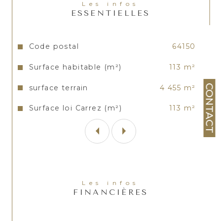
Les infos
Arsitimmo ! Ses plus : Vue Pyrénées,
ESSENTIELLES
possibilité de créer plusieurs lots à
bâtir, résidence principale et ou
Caractéristiques
Valeurs
Code postal
64150
investissement sûr.
Surface habitable (m²)
113 m²
Les informations sur les risques auxquels ce bien est
exposé sont disponibles sur le site
Géorisques
CONTACT
surface terrain
4 455 m²
Surface loi Carrez (m²)
113 m²
Les infos
FINANCIÈRES