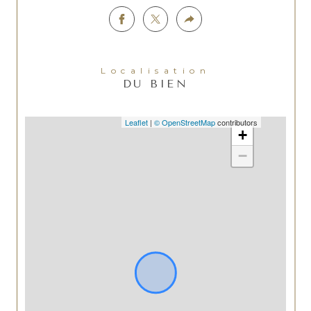
Localisation
DU BIEN
Leaflet
|
© OpenStreetMap
contributors
+
−