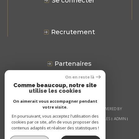
se connecter
recrutement
partenaires
On en reste là
Avis
CLIENTS
Comme beaucoup, notre site
utilise les cookies
On aimerait vous accompagner pendant
votre visite.
© 2026 | TOUS DROITS RÉSERVÉS | TRADUCTION POWERED BY
GOOGLE |
En poursuivant, vous acceptez l'utilisation des
NOS HONORAIRES
PLAN DU SITE
MENTIONS LÉGALES
ADMIN
cookies par ce site, afin de vous proposer des
NOS LIENS
POLITIQUE RGPD
COOKIES
contenus adaptés et réaliser des statistiques !