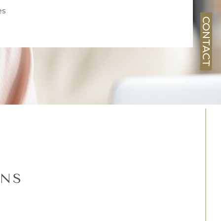
es
CONTACT
ENS