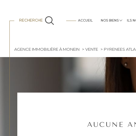
RECHERCHE
ACCUEIL
NOS BIENS
ILS 
tous nos biens
c'est vous qui en parlez le mieux
locations
AGENCE IMMOBILIÈRE À MONEIN
VENTE
PYRENEES ATL
AUCUNE A