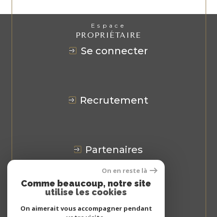
Espace
PROPRIÉTAIRE
se connecter
recrutement
partenaires
On en reste là
Avis
CLIENTS
Comme beaucoup, notre site
utilise les cookies
On aimerait vous accompagner pendant