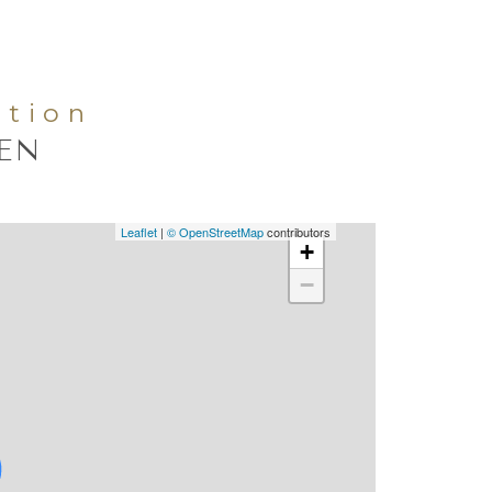
ation
IEN
Leaflet
|
© OpenStreetMap
contributors
+
−