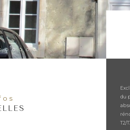
Excl
du p
nfos
abs
ELLES
rén
T2/T