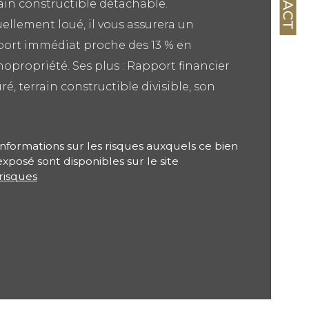
ain constructible détachable.
ristiques
Valeurs
mbre de pièces
ellement loué, il vous assurera un
port immédiat proche des 13 % en
censeur
propriété. Ses plus : Rapport financier
rain constructible
ré, terrain constructible divisible, son
.
de salle d'eau
informations sur les risques auxquels ce bien
exposé sont disponibles sur le site
risques