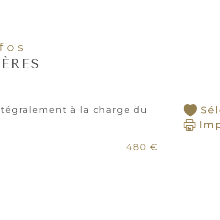
nfos
IÈRES
ntégralement à la charge du
Sél
Im
480 €