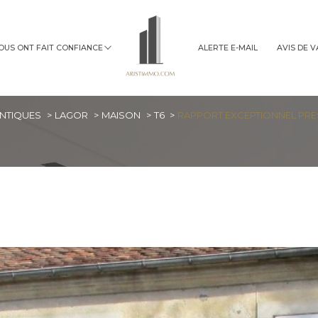
NOUS ONT FAIT CONFIANCE
ALERTE E-MAIL
AVIS DE 
immobilier professionnel
ANTIQUES
LAGOR
MAISON
T6
RAPPORT EXCEPTIONNEL PRES