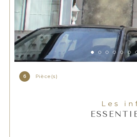
Pièce(s)
6
Les i
ESSENTI