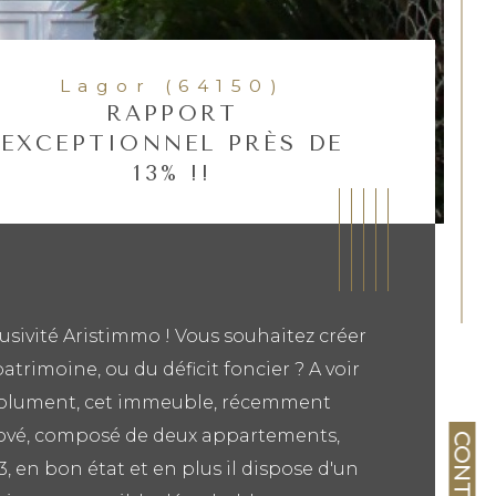
Lagor (64150)
RAPPORT
EXCEPTIONNEL PRÈS DE
13% !!
usivité Aristimmo ! Vous souhaitez créer
atrimoine, ou du déficit foncier ? A voir
olument, cet immeuble, récemment
ové, composé de deux appartements,
CONTACT
3, en bon état et en plus il dispose d'un