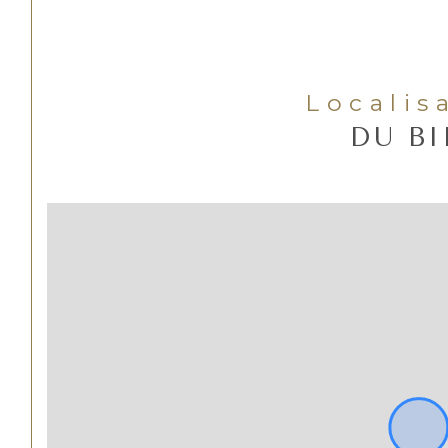
Localis
DU B