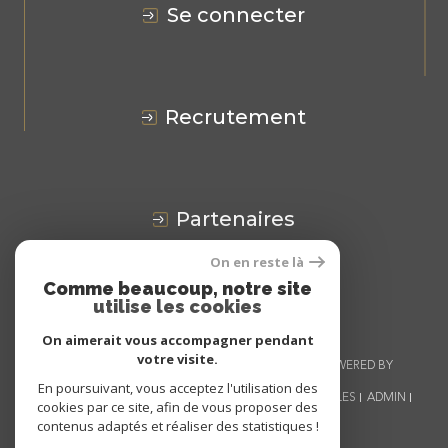
se connecter
recrutement
partenaires
On en reste là
Avis
CLIENTS
Comme beaucoup, notre site
utilise les cookies
On aimerait vous accompagner pendant
votre visite.
© 2026 | TOUS DROITS RÉSERVÉS | TRADUCTION POWERED BY
GOOGLE |
En poursuivant, vous acceptez l'utilisation des
NOS HONORAIRES
PLAN DU SITE
MENTIONS LÉGALES
ADMIN
cookies par ce site, afin de vous proposer des
NOS LIENS
POLITIQUE RGPD
COOKIES
contenus adaptés et réaliser des statistiques !