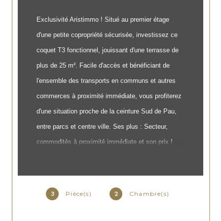
Exclusivité Aristimmo ! Situé au premier étage
d'une petite copropriété sécurisée, investissez ce
coquet T3 fonctionnel, jouissant d'une terrasse de
plus de 25 m². Facile d'accès et bénéficiant de
l'ensemble des transports en communs et autres
commerces à proximité immédiate, vous profiterez
d'une situation proche de la ceinture Sud de Pau,
entre parcs et centre ville. Ses plus : Secteur,
commodités à proximité immédiate et son prix !
Les informations sur les risques auxquels ce bien est
exposé sont disponibles sur le site
Géorisques
Pièce(s)
Chambre(s)
3
2