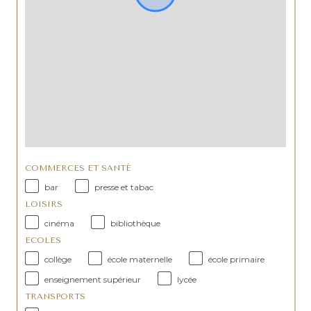
COMMERCES ET SANTÉ
bar
presse et tabac
LOISIRS
cinéma
bibliothèque
ECOLES
collège
école maternelle
école primaire
enseignement supérieur
lycée
TRANSPORTS