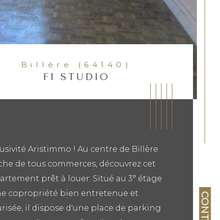
Billère (64140)
F1 STUDIO
usivité Aristimmo ! Au centre de Billère
che de tous commerces, découvrez cet
rtement prêt à louer. Situé au 3° étage
ne copropriété bien entretenue et
CONTACT
risée, il dispose d'une place de parking