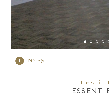
Pièce(s)
1
Les i
ESSENTI