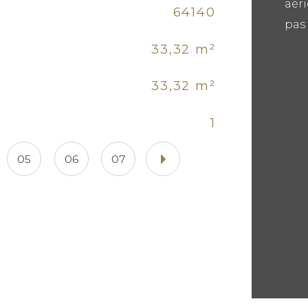
aéri
Caracté
64140
Et
pas 
33,32 m²
No
33,32 m²
As
1
Nb 
05
06
07