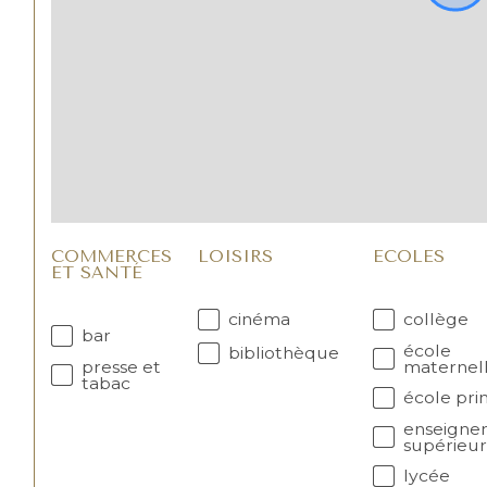
COMMERCES
LOISIRS
ECOLES
ET SANTÉ
cinéma
collège
bar
école
bibliothèque
presse et
maternel
tabac
école pri
enseigne
supérieu
lycée