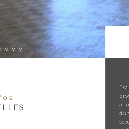
Excl
pro
nfos
appa
ELLES
d'u
sécu