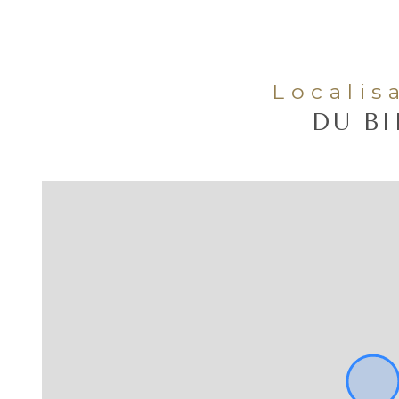
Localis
DU B