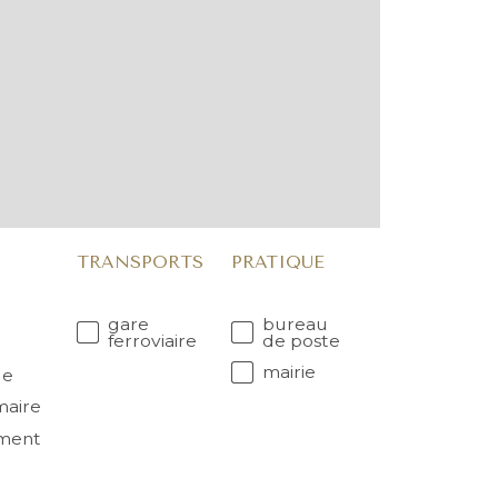
TRANSPORTS
PRATIQUE
gare
bureau
ferroviaire
de poste
mairie
le
maire
ment
r