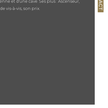
enne et d'une cave. Ses plus : Ascenseur,
ristiques
Valeurs
age
de vis-à-vis, son prix.
mbre de niveaux
censeur
de salle d'eau