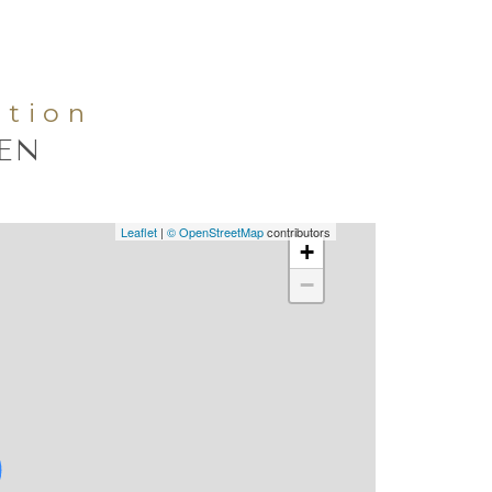
ation
IEN
Leaflet
|
© OpenStreetMap
contributors
+
−