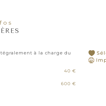
nfos
IÈRES
ntégralement à la charge du
Sél
Im
40 €
600 €