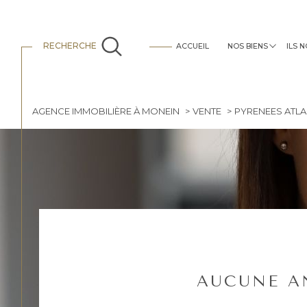
RECHERCHE
ACCUEIL
NOS BIENS
ILS 
tous nos biens
c'est vous qui en parlez le mieux
locations
AGENCE IMMOBILIÈRE À MONEIN
VENTE
PYRENEES ATL
AUCUNE A