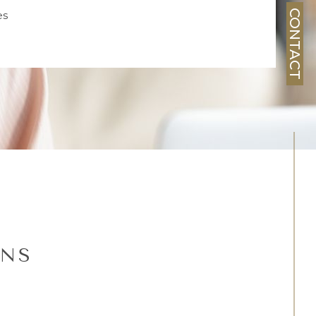
CONTACT
es
ENS