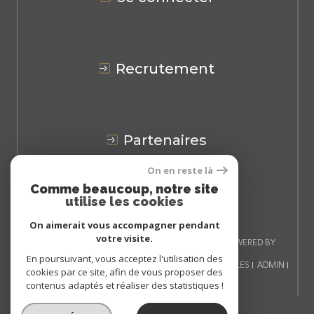
recrutement
partenaires
On en reste là
Avis
CLIENTS
Comme beaucoup, notre site
utilise les cookies
On aimerait vous accompagner pendant
votre visite.
© 2026 | TOUS DROITS RÉSERVÉS | TRADUCTION POWERED BY
GOOGLE |
En poursuivant, vous acceptez l'utilisation des
NOS HONORAIRES
PLAN DU SITE
MENTIONS LÉGALES
ADMIN
cookies par ce site, afin de vous proposer des
NOS LIENS
POLITIQUE RGPD
COOKIES
contenus adaptés et réaliser des statistiques !