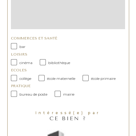
COMMERCES ET SANTÉ
bar
LOISIRS
cinéma
bibliothèque
ECOLES
collège
école maternelle
école primaire
PRATIQUE
bureau de poste
mairie
Intéressé(e) par
CE BIEN ?