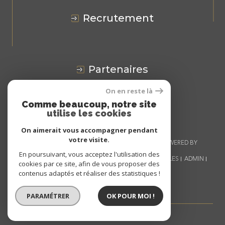
recrutement
partenaires
On en reste là
Avis
CLIENTS
Comme beaucoup, notre site
utilise les cookies
On aimerait vous accompagner pendant
votre visite.
© 2026 | TOUS DROITS RÉSERVÉS | TRADUCTION POWERED BY
GOOGLE |
En poursuivant, vous acceptez l'utilisation des
NOS HONORAIRES
PLAN DU SITE
MENTIONS LÉGALES
ADMIN
cookies par ce site, afin de vous proposer des
NOS LIENS
POLITIQUE RGPD
COOKIES
contenus adaptés et réaliser des statistiques !
PARAMÉTRER
OK POUR MOI !