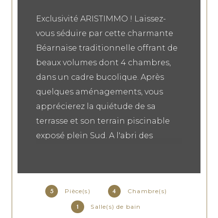
Exclusivité ARISTIMMO ! Laissez-
vous séduire par cette charmante
Béarnaise traditionnelle offrant de
beaux volumes dont 4 chambres,
dans un cadre bucolique. Après
quelques aménagements, vous
apprécierez la quiétude de sa
terrasse et son terrain piscinable
exposé plein Sud. A l'abri des
regards et en toute sécurité, elle
saura répondre aux besoins de
votre projet familial. Ses plus :
Pièce(s)
Chambre(s)
5
4
Double vitrage, ses volumes, sans
Salle(s) de bain
1
vis-à-vis, son prix !