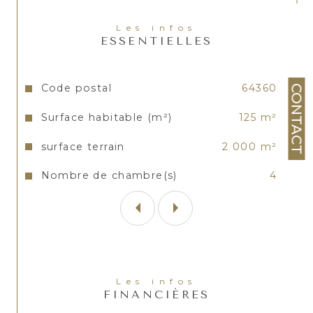
Les informations sur les risques auxquels ce bien est
Les infos
exposé sont disponibles sur le site
Géorisques
ESSENTIELLES
Caractéristiques
Valeurs
Code postal
64360
CONTACT
Surface habitable (m²)
125 m²
surface terrain
2 000 m²
Nombre de chambre(s)
4
Les infos
FINANCIÈRES