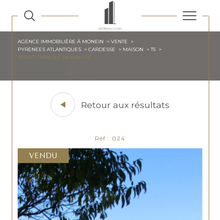
AGENCE IMMOBILIÈRE À MONEIN
VENTE
PYRENEES ATLANTIQUES
CARDESSE
MAISON
T5
TRADITIONNELLE BEARNAISE
Retour aux résultats
Réf : 024
VENDU