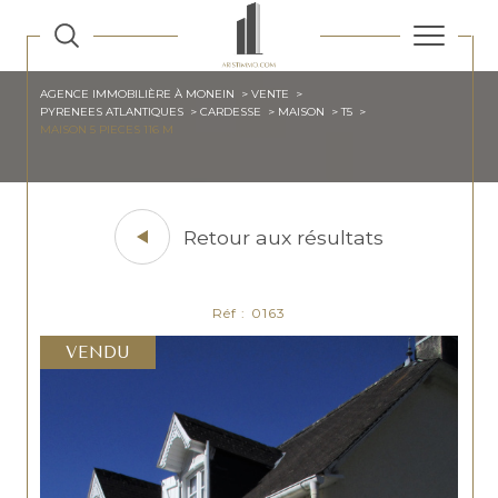
AGENCE IMMOBILIÈRE À MONEIN
VENTE
PYRENEES ATLANTIQUES
CARDESSE
MAISON
T5
MAISON 5 PIECES 116 M
Retour aux résultats
Réf : 0163
VENDU