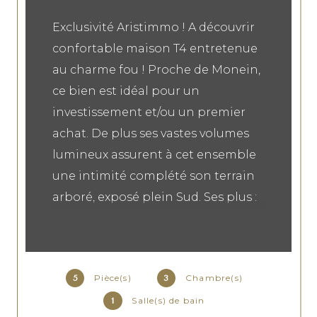
Exclusivité Aristimmo ! A découvrir
confortable maison T4 entretenue
au charme fou ! Proche de Monein,
ce bien est idéal pour un
investissement et/ou un premier
achat. De plus ses vastes volumes
lumineux assurent à cet ensemble
une intimité complété son terrain
arboré, exposé plein Sud. Ses plus :
Son charme, son garage et son prix.
Pièce(s)
Chambre(s)
5
3
Salle(s) de bain
1